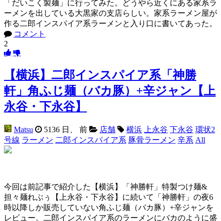
「だいこく製麺」に行ってみた。どうやら近くにある家系ラ
ーメンを出している大黒家の支店らしい。家系ラーメン屋が
作る二郎インスパイア系ラーメンと入り口に書いてあった。
コメント
2
【横浜】二郎インスパイア系「神勝
軒」角ふじ麺（バカ豚）+辛ジャン【上
永谷・下永谷】
Matsu
5136 日、 前
店舗
横浜
上永谷
下永谷
環状2
号線
ラーメン
二郎インスパイア系
豚骨ラーメン
辛系
All
今回は前記事で紹介した【横浜】「神勝軒」特製つけ麺&
担々麺れぶぅ【上永谷・下永谷】に続いて「神勝軒」の夜6
時以降しか販売していない角ふじ麺（バカ豚）+辛ジャンを
レビュー。二郎インスパイア系のラーメンにバカのように盛