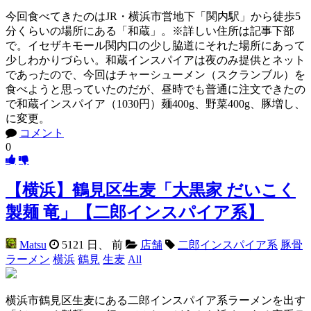
今回食べてきたのはJR・横浜市営地下「関内駅」から徒歩5
分くらいの場所にある「和蔵」。※詳しい住所は記事下部
で。イセザキモール関内口の少し脇道にそれた場所にあって
少しわかりづらい。和蔵インスパイアは夜のみ提供とネット
であったので、今回はチャーシューメン（スクランブル）を
食べようと思っていたのだが、昼時でも普通に注文できたの
で和蔵インスパイア（1030円）麺400g、野菜400g、豚増し、
に変更。
コメント
0
【横浜】鶴見区生麦「大黒家 だいこく
製麺 竜」【二郎インスパイア系】
Matsu
5121 日、 前
店舗
二郎インスパイア系
豚骨
ラーメン
横浜
鶴見
生麦
All
横浜市鶴見区生麦にある二郎インスパイア系ラーメンを出す