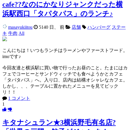
cafe??なのにかなりジャンクだった横
浜駅西口「タパタパス」のランチ♪
masayukiitou
5140 日、 前
店舗
ハンバーグ
ステー
キ
牛肉
All
こんにちは！いつもランチはラーメンやファーストフード。
imoです♪
今回友達と横浜駅に買い物で行ったお昼のこと。たまにはカ
フェでコーヒーとサンドウィッチでも食べようかとカフェ
「タパタパス」へ。入り口、店内は結構オシャレなカフェ。
しかし、、、テーブルに置かれたメニューを見てビック
リ！！
1 コメント
1
キタナシュラン★3横浜野毛有名店?