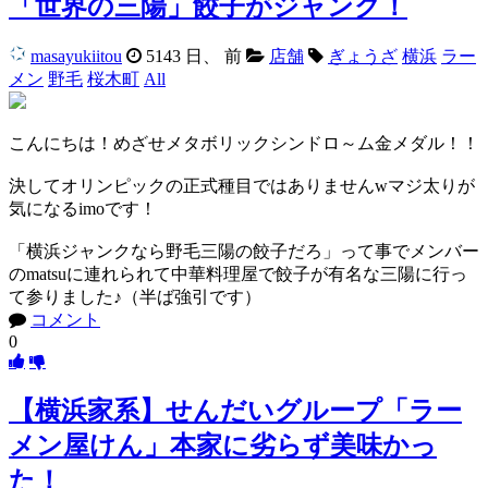
「世界の三陽」餃子がジャンク！
masayukiitou
5143 日、 前
店舗
ぎょうざ
横浜
ラー
メン
野毛
桜木町
All
こんにちは！めざせメタボリックシンドロ～ム金メダル！！
決してオリンピックの正式種目ではありませんwマジ太りが
気になるimoです！
「横浜ジャンクなら野毛三陽の餃子だろ」って事でメンバー
のmatsuに連れられて中華料理屋で餃子が有名な三陽に行っ
て参りました♪（半ば強引です）
コメント
0
【横浜家系】せんだいグループ「ラー
メン屋けん」本家に劣らず美味かっ
た！