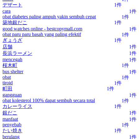
デザート
1件
cara
1件
obat diabetes paling ampuh yakin sembuh cepat
1件
築地銀だこ
1件
good watches online - bestcopymall.com
1件
obat paru paru basah yang paling efektif
1件
ぎょうざ
1件
店舗
1件
長浜ラーメン
1件
mencegah
1件
桜木町
1件
bus shelter
1件
obat
1件
tiroid
1件
町田
1件
gangguan
1件
obat kolesterol 100% dapat sembuh secara total
1件
カレーライス
1件
銀だこ
1件
manfaat
1件
penyebab
1件
たい焼き
1件
berulang
1件