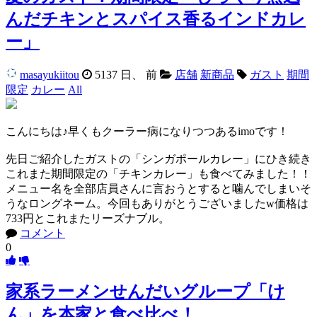
んだチキンとスパイス香るインドカレ
ー」
masayukiitou
5137 日、 前
店舗
新商品
ガスト
期間
限定
カレー
All
こんにちは♪早くもクーラー病になりつつあるimoです！
先日ご紹介したガストの「シンガポールカレー」にひき続き
これまた期間限定の「チキンカレー」も食べてみました！！
メニュー名を全部店員さんに言おうとすると噛んでしまいそ
うなロングネーム。今回もありがとうございましたw価格は
733円とこれまたリーズナブル。
コメント
0
家系ラーメンせんだいグループ「け
ん」を本家と食べ比べ！