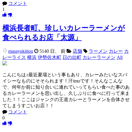
コメント
1
横浜長者町、珍しいカレーラーメンが
食べられるお店「太源」
masayukiitou
5140 日、 前
店舗
ラーメン
カレー
カ
レーライス
横浜
伊勢佐木町
日の出町
カレーラーメン
All
こんにちは♪最近夏場という事もあり、カレーみたいなスパ
イシーなものにそそられます！汗imoです！そんなこんな
で、何年か前に知り合いに連れていってもらい食べた事のあ
るカレーラーメンを思い出し、久しぶりに食べに行って来ま
した！！ここはジャンクの王道カレーとラーメンを合体させ
てしまうすごいお店！！
コメント
0