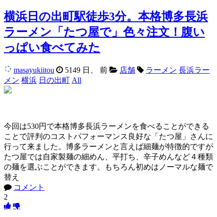
横浜日の出町駅徒歩3分。本格博多長浜
ラーメン「たつ屋で」色々注文！腹い
っぱい食べてみた
masayukiitou
5149 日、 前
店舗
ラーメン
長浜ラー
メン
横浜
日の出町
All
今回は530円で本格博多長浜ラーメンを食べることができる
ことで評判のコストパフォーマンス良好な「たつ屋」さんに
行って来ました。博多ラーメンと言えば細麺が特徴的ですが
たつ屋では自家製麺の細めん、平打ち、辛子めんなど４種類
の麺を選ぶことができます。もちろん初めはノーマルな麺で
替え
コメント
2