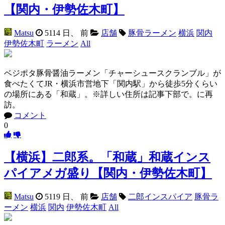
【関内・伊勢佐木町】
Matsu
5114 日、 前
店舗
豚骨ラーメン
横浜
関内
伊勢佐木町
ラーメン
All
ベジポタ豚骨醤油ラーメン「チャーシュースクランブル」が
食べたくてJR・横浜市営地下「関内駅」から徒歩5分くらい
の場所にある「和蔵」。※詳しい住所は記事下部で。に再
訪。
コメント
0
【横浜】二郎系。「和蔵」和蔵インス
パイアメガ盛り【関内・伊勢佐木町】
Matsu
5119 日、 前
店舗
二郎インスパイア
豚骨ラ
ーメン
横浜
関内
伊勢佐木町
All