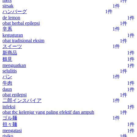
mers
1件
sirsak
1件
ハンバーグ
1件
de lemon
1件
obat herbal epilepsi
1件
辛系
1件
keguguran
1件
obat tradisional eksim
1件
スイーツ
1件
新商品
1件
鶴見
1件
menguatkan
1件
selulitis
1件
パン
1件
牛肉
1件
daun
1件
obat epilepsi
1件
二郎インスパイア
1件
infeksi
1件
obat tbc kelenjar yang paling efektif dan ampuh
1件
ゴル麺
1件
担々麺
1件
mengatasi
1件
risiko
1件