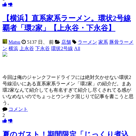
【横浜】直系家系ラーメン。環状2号線
覇者「環2家」【上永谷・下永谷】
Matsu
5137 日、 前
店舗
ラーメン
家系
豚骨ラーメ
ン
横浜
上永谷
下永谷
環状2号線
All
今回は俺のジャンクフードライフには絶対欠かせない環状2
号線沿いにある直系家系ラーメン「環2家」の紹介だ。まあ
環2家なんて紹介しても有名すぎて紹介し尽くされてる感が
いなめないのでちょっとウンチク混じりで記事を書こうと思
う。
コメント
2
夏のガスト！期間限定「じっくり煮込