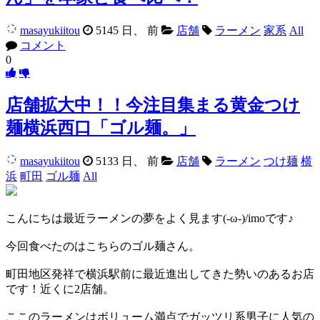
masayukiitou
5145 日、 前
店舗
ラーメン
家系
All
コメント
0
店舗拡大中！！今注目集まる黄金つけ
麺横浜西口「ゴル麺。」
masayukiitou
5133 日、 前
店舗
ラーメン
つけ麺
横
浜
町田
ゴル麺
All
こんにちは最近ラーメンの夢をよく見ます(-ω-)/imoです♪
今回食べたのはこちらのゴル麺さん。
町田地区発祥で横浜駅前に最近進出してきた勢いのあるお店
です！近くに2店舗。
ここのラーメンはボリューム満点でガッツリ系男子に人気の