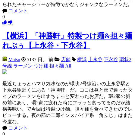
られたチャーシューが特徴でかなりジャンクなラーメンだ。
コメント
0
【横浜】「神勝軒」特製つけ麺&担々麺
れぶぅ【上永谷・下永谷】
Matsu
5137 日、 前
店舗
横浜
上永谷
下永谷
環状2
号線
ラーメン
つけ麺
担々麺
All
最近ちょっとハマり気味なのが環状2号線沿いの上永谷駅と
下永谷駅近くにある「神勝軒」だ。ココは昼と夜で違ったタ
イプのラーメンを出すちょっと変わったお店だ。環2家の斜
め前にあり、環2家に疲れた時にフラッと食ってるのだが結
構美味い。で今回は特製つけ麺、担々麺を食べてきたのでレ
ビューする。夜の部の二郎インスパイア系「角ふじ」はまた
今度な。
コメント
0