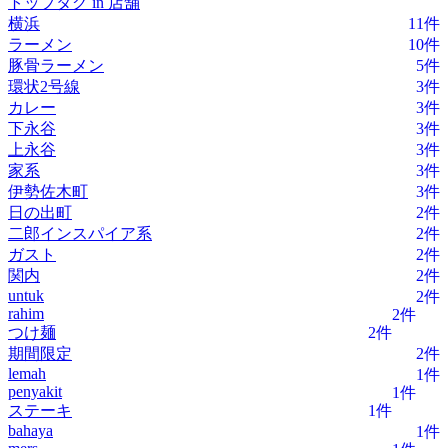
トップタグ in 店舗
横浜
11件
ラーメン
10件
豚骨ラーメン
5件
環状2号線
3件
カレー
3件
下永谷
3件
上永谷
3件
家系
3件
伊勢佐木町
3件
日の出町
2件
二郎インスパイア系
2件
ガスト
2件
関内
2件
untuk
2件
rahim
2件
つけ麺
2件
期間限定
2件
lemah
1件
penyakit
1件
ステーキ
1件
bahaya
1件