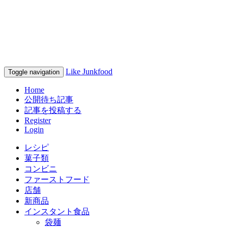
家系ラーメン情報オレノラン
キング
Like Junkfood
Toggle navigation
Home
公開待ち記事
記事を投稿する
Register
Login
レシピ
菓子類
コンビニ
ファーストフード
店舗
新商品
インスタント食品
袋麺