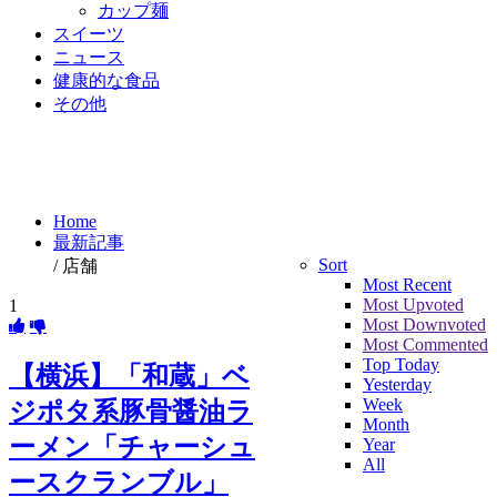
カップ麺
スイーツ
ニュース
健康的な食品
その他
Home
最新記事
Sort
/
店舗
Most Recent
Most Upvoted
1
Most Downvoted
Most Commented
Top Today
【横浜】「和蔵」ベ
Yesterday
Week
ジポタ系豚骨醤油ラ
Month
ーメン「チャーシュ
Year
All
ースクランブル」