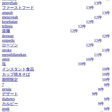
penyebab
13件
ファーストフード
13件
ampuh
13件
mencegah
12件
kesehatan
12件
telinga
12件
袋麺
12件
dengan
12件
empedu
12件
ローソン
12件
stroke
11件
menghilangkan
11件
agen
10件
塩
10件
インスタント食品
10件
カップ焼きそば
10件
期間限定
10件
7
9件
gejala
9件
デザート
9件
diabetes
9件
カルビー
9件
anak
9件