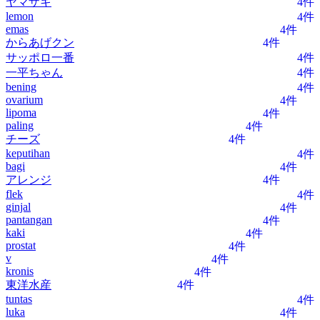
ヤマザキ
4件
lemon
4件
emas
4件
からあげクン
4件
サッポロ一番
4件
一平ちゃん
4件
bening
4件
ovarium
4件
lipoma
4件
paling
4件
チーズ
4件
keputihan
4件
bagi
4件
アレンジ
4件
flek
4件
ginjal
4件
pantangan
4件
kaki
4件
prostat
4件
v
4件
kronis
4件
東洋水産
4件
tuntas
4件
luka
4件