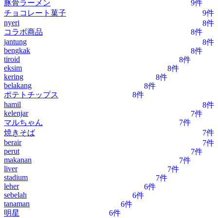
豚骨ラーメン
9件
チョコレート菓子
9件
nyeri
8件
コラボ商品
8件
jantung
8件
bengkak
8件
tiroid
8件
eksim
8件
kering
8件
belakang
8件
ポテトチップス
8件
hamil
8件
kelenjar
7件
マルちゃん
7件
焼きそば
7件
berair
7件
perut
7件
makanan
7件
liver
7件
stadium
7件
leher
6件
sebelah
6件
tanaman
6件
明星
6件