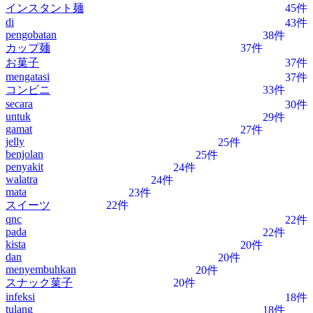
インスタント麺
45件
di
43件
pengobatan
38件
カップ麺
37件
お菓子
37件
mengatasi
37件
コンビニ
33件
secara
30件
untuk
29件
gamat
27件
jelly
25件
benjolan
25件
penyakit
24件
walatra
24件
mata
23件
スイーツ
22件
qnc
22件
pada
22件
kista
20件
dan
20件
menyembuhkan
20件
スナック菓子
20件
infeksi
18件
tulang
18件