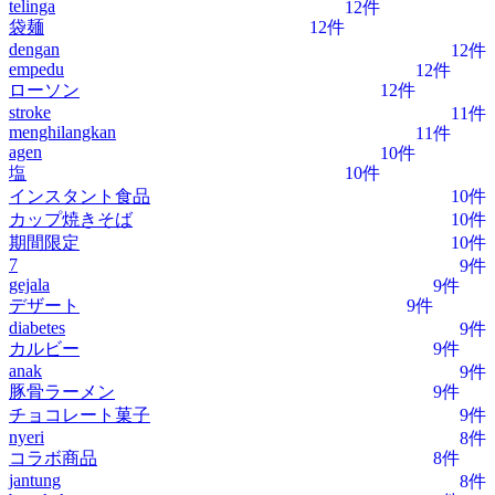
telinga
12件
袋麺
12件
dengan
12件
empedu
12件
ローソン
12件
stroke
11件
menghilangkan
11件
agen
10件
塩
10件
インスタント食品
10件
カップ焼きそば
10件
期間限定
10件
7
9件
gejala
9件
デザート
9件
diabetes
9件
カルビー
9件
anak
9件
豚骨ラーメン
9件
チョコレート菓子
9件
nyeri
8件
コラボ商品
8件
jantung
8件