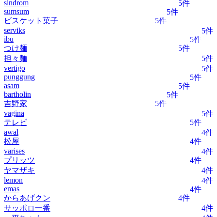
sindrom
5件
sumsum
5件
ビスケット菓子
5件
serviks
5件
ibu
5件
つけ麺
5件
担々麺
5件
vertigo
5件
punggung
5件
asam
5件
bartholin
5件
吉野家
5件
vagina
5件
テレビ
5件
awal
4件
松屋
4件
varises
4件
プリッツ
4件
ヤマザキ
4件
lemon
4件
emas
4件
からあげクン
4件
サッポロ一番
4件