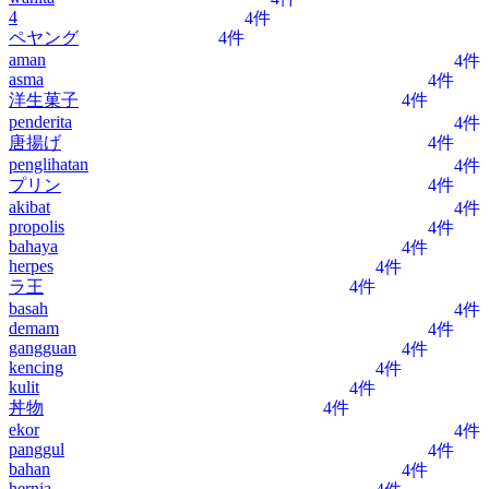
4
4件
ペヤング
4件
aman
4件
asma
4件
洋生菓子
4件
penderita
4件
唐揚げ
4件
penglihatan
4件
プリン
4件
akibat
4件
propolis
4件
bahaya
4件
herpes
4件
ラ王
4件
basah
4件
demam
4件
gangguan
4件
kencing
4件
kulit
4件
丼物
4件
ekor
4件
panggul
4件
bahan
4件
hernia