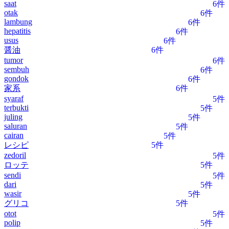
saat
6件
otak
6件
lambung
6件
hepatitis
6件
usus
6件
醤油
6件
tumor
6件
sembuh
6件
gondok
6件
家系
6件
syaraf
5件
terbukti
5件
juling
5件
saluran
5件
cairan
5件
レシピ
5件
zedoril
5件
ロッテ
5件
sendi
5件
dari
5件
wasir
5件
グリコ
5件
otot
5件
polip
5件