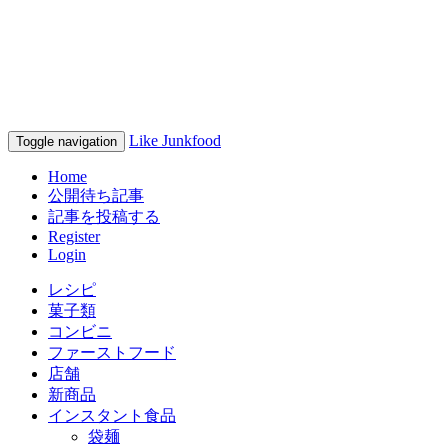
家系ラーメン情報オレノラン
キング
Like Junkfood
Toggle navigation
Home
公開待ち記事
記事を投稿する
Register
Login
レシピ
菓子類
コンビニ
ファーストフード
店舗
新商品
インスタント食品
袋麺