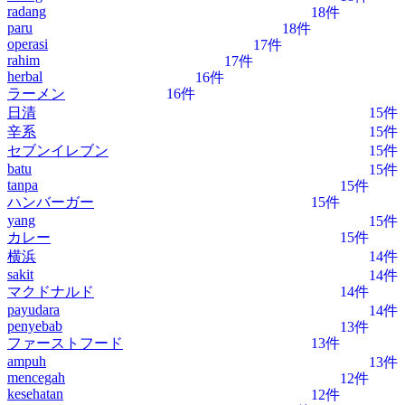
radang
18件
paru
18件
operasi
17件
rahim
17件
herbal
16件
ラーメン
16件
日清
15件
辛系
15件
セブンイレブン
15件
batu
15件
tanpa
15件
ハンバーガー
15件
yang
15件
カレー
15件
横浜
14件
sakit
14件
マクドナルド
14件
payudara
14件
penyebab
13件
ファーストフード
13件
ampuh
13件
mencegah
12件
kesehatan
12件