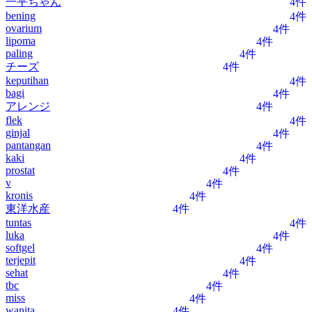
一平ちゃん
4件
bening
4件
ovarium
4件
lipoma
4件
paling
4件
チーズ
4件
keputihan
4件
bagi
4件
アレンジ
4件
flek
4件
ginjal
4件
pantangan
4件
kaki
4件
prostat
4件
v
4件
kronis
4件
東洋水産
4件
tuntas
4件
luka
4件
softgel
4件
terjepit
4件
sehat
4件
tbc
4件
miss
4件
wanita
4件