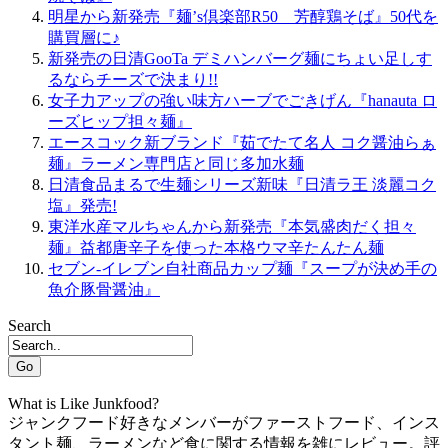
明星から新発売『麺’s倶楽部R50 芳醇鶏そば』50代を
購買層に♪
新発売の日清GooTa デミハンバーグ麺にちょい足しす
るならチーズで決まり!!
女子力アップの強い味方ハーブでごきげん『hanauta ロ
ーズヒップ担々麺』
エースコック新ブランド『茹でたて名人 コク醤油らぁ
麺』ラーメン専門店と同じ多加水麺
日清食品まるで生麺シリーズ新味『日清ラ王 淡麗コク
塩』発売!
東洋水産マルちゃんから新発売『本気盛肉だく担々
麺』益都唐辛子を使った本格ウマ辛たんたん麺
セブン-イレブン自社商品カップ麺『スープが決め手の
魚介豚骨醤油』
Search
Go
What is Like Junkfood?
ジャンクフード好きなメンバーがファーストフード、インス
タント麺、ラーメンなど食に関する情報を雑にレビュー。評