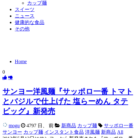
カップ麺
スイーツ
ニュース
健康的な食品
その他
Home
0
サンヨー洋風麺『サッポロ一番 トマト
とバジルで仕上げた 塩らーめん タテ
ビッグ』新発売
mogu
4797 日、 前
新商品
カップ麺
サッポロ一番
サンヨー
カップ麺
インスタント食品
洋風麺
新商品
All