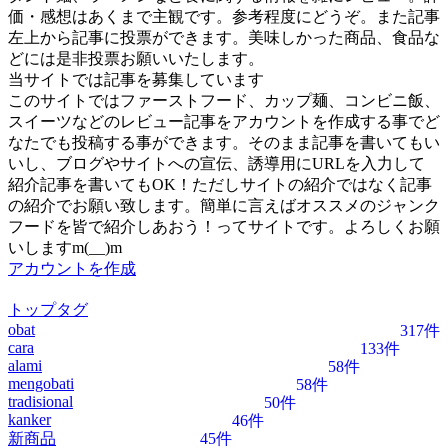
価・感想はあくまで主観です。参考程度にどうぞ。また記事
左上から記事に投票ができます。美味しかった商品、食品な
どには是非投票お願いいたします。
当サイトでは記事を募集しています
このサイトではファーストフード、カップ麺、コンビニ飯、
スイーツなどのレビュー記事をアカウントを作成する事でど
なたでも投稿する事ができます。そのまま記事を書いてもい
いし、ブログやサイトへの宣伝、誘導用にURLを入力して
紹介記事を書いてもOK！ただしサイトの紹介ではなく記事
の紹介でお願い致します。簡単に言えばオススメのジャンク
フードを皆で紹介しあおう！ってサイトです。よろしくお願
いしますm(__)m
アカウントを作成
トップタグ
obat
317件
cara
133件
alami
58件
mengobati
58件
tradisional
50件
kanker
46件
新商品
45件