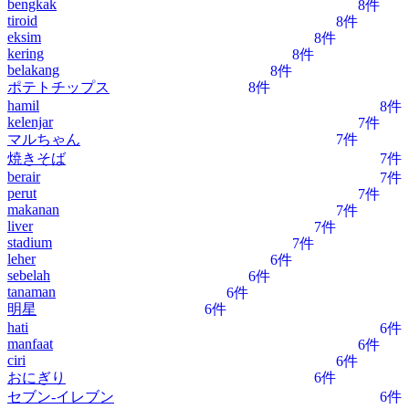
bengkak
8件
tiroid
8件
eksim
8件
kering
8件
belakang
8件
ポテトチップス
8件
hamil
8件
kelenjar
7件
マルちゃん
7件
焼きそば
7件
berair
7件
perut
7件
makanan
7件
liver
7件
stadium
7件
leher
6件
sebelah
6件
tanaman
6件
明星
6件
hati
6件
manfaat
6件
ciri
6件
おにぎり
6件
セブン-イレブン
6件